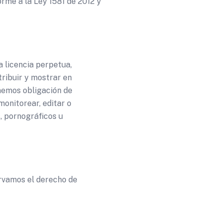
orme a la Ley 1581 de 2012 y
a licencia perpetua,
stribuir y mostrar en
nemos obligación de
onitorear, editar o
, pornográficos u
ervamos el derecho de