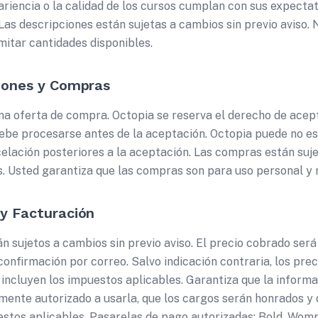
riencia o la calidad de los cursos cumplan con sus expectat
 Las descripciones están sujetas a cambios sin previo aviso.
mitar cantidades disponibles.
ciones y Compras
una oferta de compra. Octopia se reserva el derecho de acep
debe procesarse antes de la aceptación. Octopia puede no es
elación posteriores a la aceptación. Las compras están sujet
 Usted garantiza que las compras son para uso personal y 
 y Facturación
n sujetos a cambios sin previo aviso. El precio cobrado ser
a confirmación por correo. Salvo indicación contraria, los pr
incluyen los impuestos aplicables. Garantiza que la informa
mente autorizado a usarla, que los cargos serán honrados y 
stos aplicables. Pasarelas de pago autorizadas: Bold, Wompi