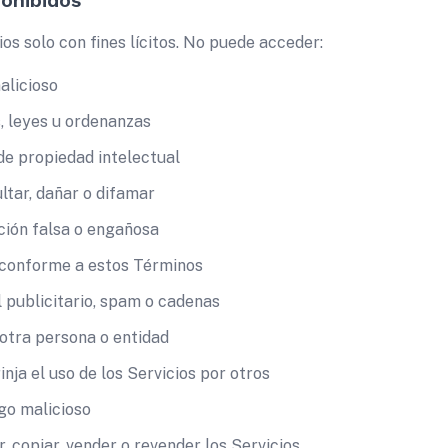
ohibidos
os solo con fines lícitos. No puede acceder:
alicioso
, leyes u ordenanzas
de propiedad intelectual
ultar, dañar o difamar
ción falsa o engañosa
 conforme a estos Términos
l publicitario, spam o cadenas
otra persona o entidad
nja el uso de los Servicios por otros
go malicioso
r, copiar, vender o revender los Servicios