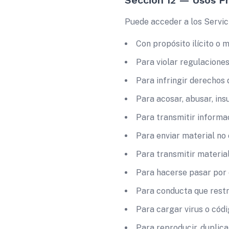
Sección 12 — Usos Pr
Puede acceder a los Servici
Con propósito ilícito o m
Para violar regulaciones
Para infringir derechos 
Para acosar, abusar, ins
Para transmitir informa
Para enviar material no
Para transmitir materia
Para hacerse pasar por 
Para conducta que restri
Para cargar virus o códi
Para reproducir, duplica